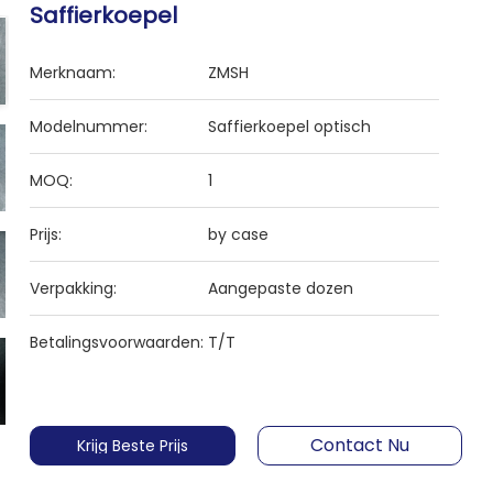
Saffierkoepel
Merknaam:
ZMSH
Modelnummer:
Saffierkoepel optisch
MOQ:
1
Prijs:
by case
Verpakking:
Aangepaste dozen
Betalingsvoorwaarden:
T/T
Contact Nu
Krijg Beste Prijs