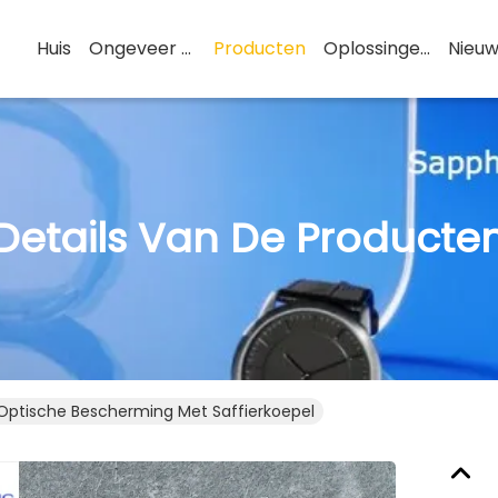
Huis
Ongeveer De V.s.
Producten
Oplossingen
Nieuw
Details Van De Producte
Optische Bescherming Met Saffierkoepel