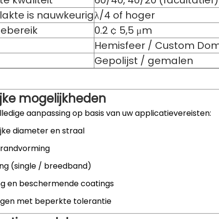
e kwaliteit
60/40, 40/20 (facultatief)
akte is nauwkeurig
λ/4 of hoger
iebereik
0.2 ¢ 5,5 μm
Hemisfeer / Custom Do
Gepolijst / gemalen
ijke mogelijkheden
ledige aanpassing op basis van uw applicatievereisten:
jke diameter en straal
 randvorming
ng (single / breedband)
ng en beschermende coatings
gen met beperkte tolerantie