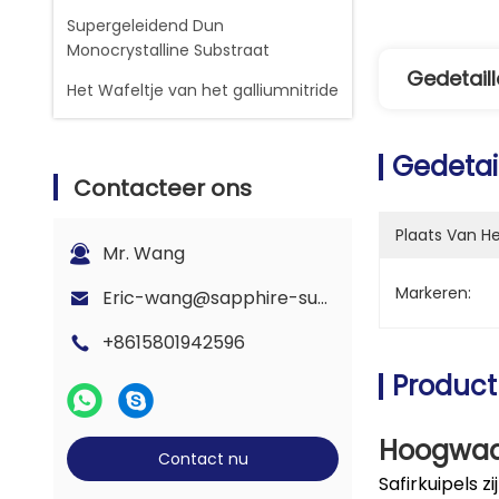
Supergeleidend Dun
Monocrystalline Substraat
Gedetaill
Het Wafeltje van het galliumnitride
Gedetai
Contacteer ons
Plaats Van H
Mr. Wang
Markeren:
Eric-wang@sapphire-substrate.com
+8615801942596
Product
Hoogwaa
Contact nu
Safirkuipels 