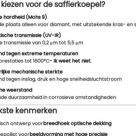
iezen voor de saffierkoepel?
e hardheid (Mohs 9)
 plaats alleen voor diamant, met uitstekende kras- en sl
tische transmissie (UV-IR)
e transmissie van 0,2 μm tot 5,5 μm
nd tegen extreme temperaturen
prestaties tot 1600°C
- Ik weet het niet.
rlijke mechanische sterkte
d tegen inslag, druk en hoge snelheidsluchtstroom
he weerstand
nde duurzaamheid in corrosieve omstandigheden
jkste kenmerken
isch ontwerp voor
breedhoek optische dekking
epolijst voor
beeldvorming met hoge precisie