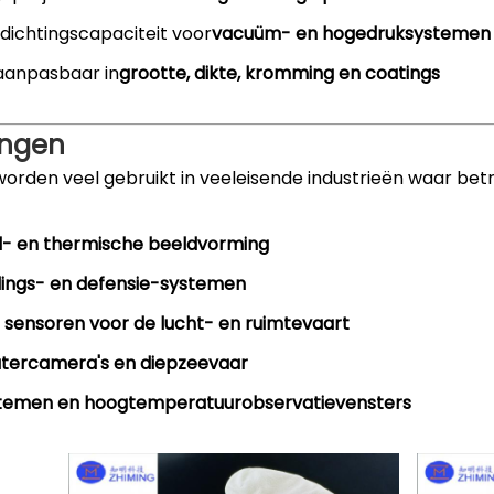
dichtingscapaciteit voor
vacuüm- en hogedruksystemen
 aanpasbaar in
grootte, dikte, kromming en coatings
ingen
worden veel gebruikt in veeleisende industrieën waar bet
d- en thermische beeldvorming
dings- en defensie-systemen
 sensoren voor de lucht- en ruimtevaart
ercamera's en diepzeevaar
temen en hoogtemperatuurobservatievensters