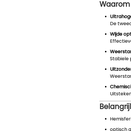
Waarom k
Ultrahog
De tweede
Wijde op
Effectiev
Weersta
Stabiele 
Uitzonde
Weerstan
Chemisc
Uitsteke
Belangri
Hemisfer
optisch g