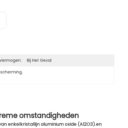
 Vermogen:
Bij Het Geval
bescherming
, 
xtreme omstandigheden
n enkelkristallijn aluminium oxide (Al2O3).en