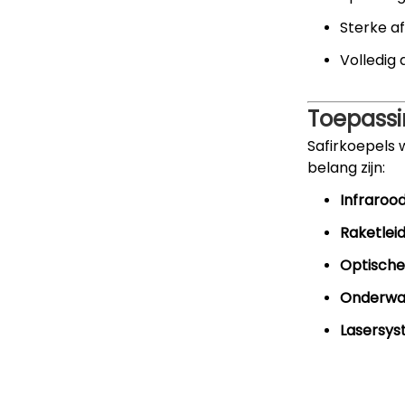
Sterke af
Volledig
Toepass
Safirkoepels 
belang zijn:
Infraroo
Raketlei
Optische
Onderwat
Lasersys