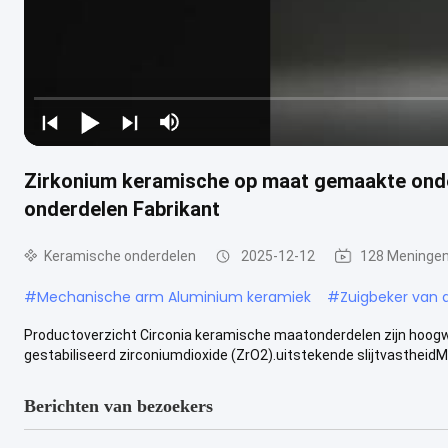
Zirkonium keramische op maat gemaakte onde
onderdelen Fabrikant
Keramische onderdelen
2025-12-12
128 Meninge
#
Mechanische arm Aluminium keramiek
#
Zuigbeker van 
Productoverzicht Circonia keramische maatonderdelen zijn hoogwa
gestabiliseerd zirconiumdioxide (ZrO2).uitstekende slijtvastheidMe
Berichten van bezoekers