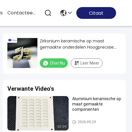
s
Contacteer Ons
Citaat
Zirkonium keramische op maat
gemaakte onderdelen Hoogprecisie
Zirkonium oxide onderdelen Fabrikant
Chat Nu
Leer Meer
Verwante Video's
Aluminium keramische op
maat gemaakte
componenten
Keramische onderdelen
2026-05-29
00:09