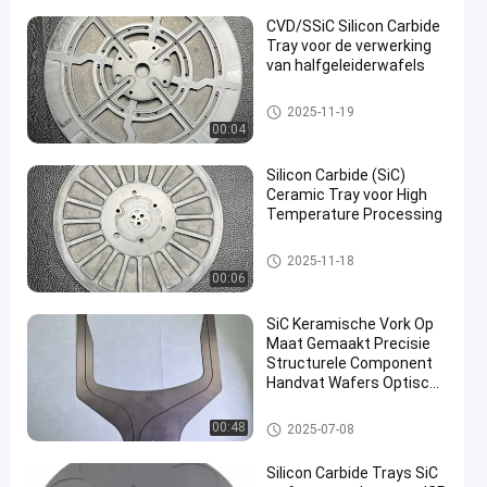
CVD/SSiC Silicon Carbide
Tray voor de verwerking
van halfgeleiderwafels
Keramische onderdelen
2025-11-19
00:04
Silicon Carbide (SiC)
Ceramic Tray voor High
Temperature Processing
Keramische onderdelen
2025-11-18
00:06
SiC Keramische Vork Op
Maat Gemaakt Precisie
Structurele Component
Handvat Wafers Optische
Component
Keramische onderdelen
00:48
2025-07-08
Silicon Carbide Trays SiC