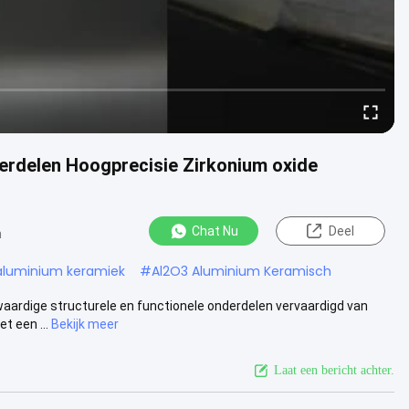
rdelen Hoogprecisie Zirkonium oxide
Chat Nu
Deel
n
aluminium keramiek
#
Al2O3 Aluminium Keramisch
ardige structurele en functionele onderdelen vervaardigd van
t een ...
Bekijk meer
Laat een bericht achter.