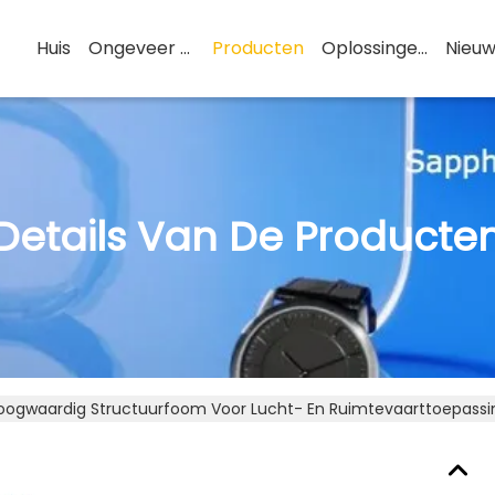
Huis
Ongeveer De V.s.
Producten
Oplossingen
Nieuw
Details Van De Producte
oogwaardig Structuurfoom Voor Lucht- En Ruimtevaarttoepass