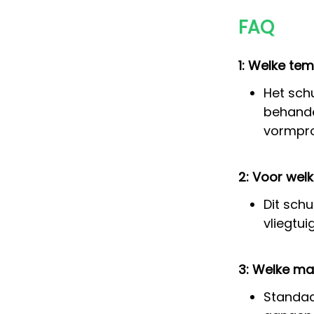
FAQ
1: Welke te
Het sch
behandel
vormpro
2: Voor wel
Dit sch
vliegtu
3: Welke ma
Standaa