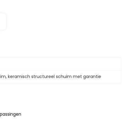
uim
, 
keramisch structureel schuim met garantie
epassingen