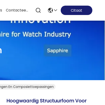
s
Contacteer Ons
Citaat
n
ingen En Composiettoepassingen
Hoogwaardig Structuurfoom Voor