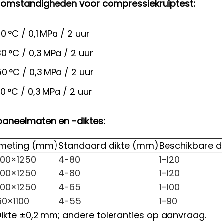
somstandigheden voor compressiekruiptest:
30 °C / 0,1 MPa / 2 uur
30 °C / 0,3 MPa / 2 uur
50 °C / 0,3 MPa / 2 uur
180 °C / 0,3 MPa / 2 uur
aneelmaten en -diktes:
meting (mm)
Standaard dikte (mm)
Beschikbare 
00×1250
4-80
1-120
00×1250
4-80
1-120
00×1250
4-65
1-100
60×1100
4-55
1-90
ikte ±0,2 mm; andere toleranties op aanvraag.