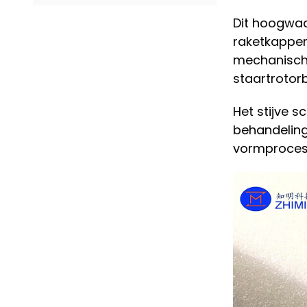
Dit hoogwaa
raketkappen
mechanische
staartrotor
Het stijve 
behandeling 
vormprocess