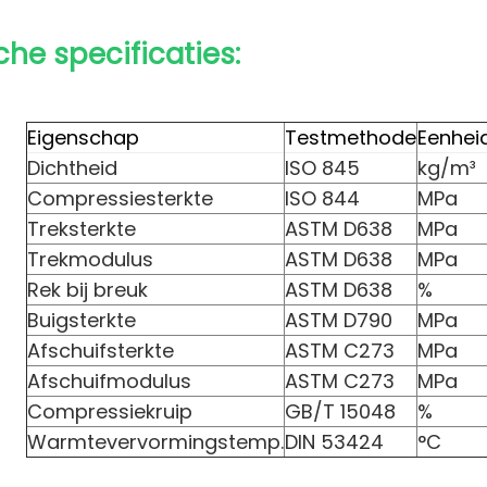
he specificaties:
Eigenschap
Testmethode
Eenhei
Dichtheid
ISO 845
kg/m³
Compressiesterkte
ISO 844
MPa
Treksterkte
ASTM D638
MPa
Trekmodulus
ASTM D638
MPa
Rek bij breuk
ASTM D638
%
Buigsterkte
ASTM D790
MPa
Afschuifsterkte
ASTM C273
MPa
Afschuifmodulus
ASTM C273
MPa
Compressiekruip
GB/T 15048
%
Warmtevervormingstemp.
DIN 53424
°C