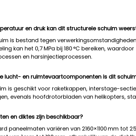
mperatuur en druk kan dit structurele schuim weer
uim is bestand tegen verwerkingsomstandigheden to
ing kan het 0,7 MPa bij 180 °C bereiken, waardoor 
cessen en harsinjectieprocessen.
ke lucht- en ruimtevaartcomponenten is dit schui
uim is geschikt voor raketkappen, interstage-secti
igen, evenals hoofdrotorbladen van helikopters, s
ten en diktes zijn beschikbaar?
rd paneelmaten variëren van 2160×1100 mm tot 2