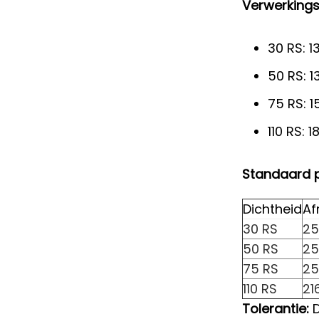
Verwerking
30 RS: 1
50 RS: 1
75 RS: 1
110 RS: 
Standaard p
Dichtheid
Af
30 RS
25
50 RS
25
75 RS
25
110 RS
21
Tolerantie:
D