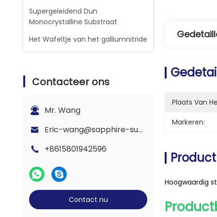
Supergeleidend Dun
Monocrystalline Substraat
Gedetaill
Het Wafeltje van het galliumnitride
Gedetai
Contacteer ons
Plaats Van H
Mr. Wang
Markeren:
Eric-wang@sapphire-substrate.com
+8615801942596
Product
Hoogwaardig st
Contact nu
Productb