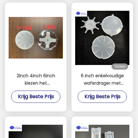
Video
2inch 4inch 6inch
6 inch enkelvoudige
kiezen het
waferdrager met
Gevalpolycarbonaat 10
vergrendelingsclip
Krijg Beste Prijs
Krijg Beste Prijs
Stukken/Pak van de
Wafeltjedrager uit