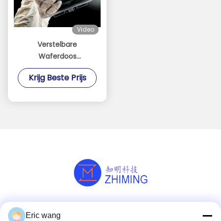
Video
Verstelbare
Waferdoos
Transparante PC
Krijg Beste Prijs
Waferhouder voor
Semiconductor
Bescherming
Sociale media
Eric wang