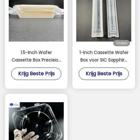
Video
1.5-Inch Wafer
1-Inch Cassette Wafer
Cassette Box Precision
Box voor SIC Sapphire
Storage Solution for
Si wafer
Krijg Beste Prijs
Krijg Beste Prijs
Miniature Wafers