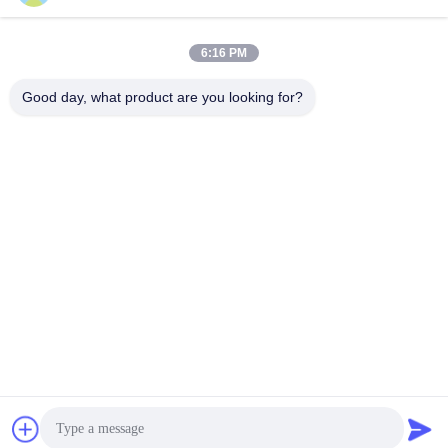
6:16 PM
Snel contact
Good day, what product are you looking for?
Tel.
86--15801942596
E-mail
Eric-wang@sapphire-substrate.com
Adres
Kamer 1-1810, nr. 1079 Dianshanhu Road, Qingpu
gebied Shanghai stad, China /201799
Privacybeleid
|
Sitemap
De Goede Kwaliteit van China saffiersubstraat Leverancier.
Copyright © 2019-2026 SHANGHAI FAMOUS TRADE CO.,LTD .
Alle rechten voorbehoudena.