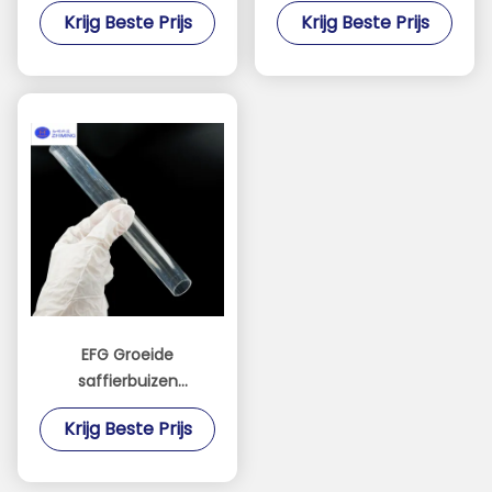
geneeskunde,
kristal
Krijg Beste Prijs
Krijg Beste Prijs
industrie, ruimtevaart
saffiercomponent van
hoge zuiverheid
EFG Groeide
saffierbuizen
Hoogwaardige
Krijg Beste Prijs
enkelkristallen
saffierbuizen
saffierbuizen