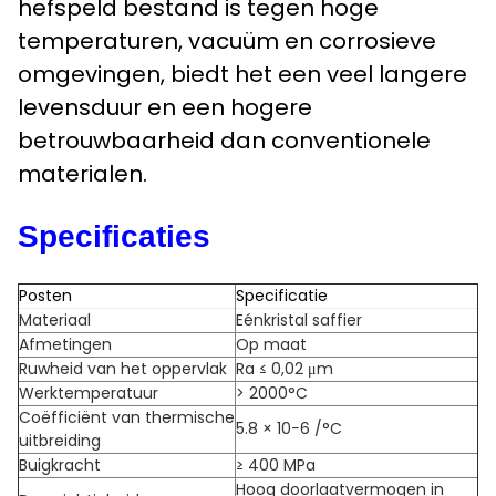
hefspeld bestand is tegen hoge
temperaturen, vacuüm en corrosieve
omgevingen, biedt het een veel langere
levensduur en een hogere
betrouwbaarheid dan conventionele
materialen.
Specificaties
Posten
Specificatie
Materiaal
Eénkristal saffier
Afmetingen
Op maat
Ruwheid van het oppervlak
Ra ≤ 0,02 μm
Werktemperatuur
> 2000°C
Coëfficiënt van thermische
5.8 × 10−6 /°C
uitbreiding
Buigkracht
≥ 400 MPa
Hoog doorlaatvermogen in