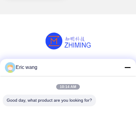
thermocouple
bescherming gepolijst
Sociale media
Eric wang
10:14 AM
Snel contact
Good day, what product are you looking for?
Tel.
86--15801942596
E-mail
Eric-wang@sapphire-substrate.com