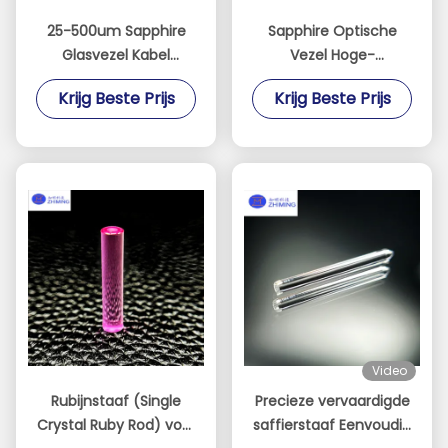
25-500um Sapphire
Sapphire Optische
Glasvezel Kabel
Vezel Hoge-
Communicatie Lijn
Temperatuur
Krijg Beste Prijs
Krijg Beste Prijs
Aluminiumvezel
Bestendige Optische
Eénkristal Al2O3
Transmissie Oplossing
Video
Rubijnstaaf (Single
Precieze vervaardigde
Crystal Ruby Rod) voor
saffierstaaf Eenvoudig