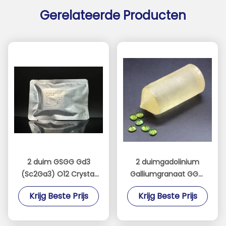
Gerelateerde Producten
2 duim GSGG Gd3
2 duimgadolinium
(Sc2Ga3) O12 Crystal
Galliumgranaat GGG,
Substrate Material
Kristalsubstraat
Krijg Beste Prijs
Krijg Beste Prijs
SGGG CaMgZr GGG
Materiële Gd3Ga5O12
TGG