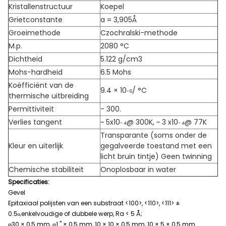
Kristallenstructuur
Koepel
Grietconstante
a = 3,905Å
Groeimethode
Czochralski-methode
M.p.
2080 °C
Dichtheid
5.122 g/cm3
Mohs-hardheid
6.5 Mohs
Koëfficiënt van de
9.4 × 10
/ °C
-6
thermische uitbreiding
Permittiviteit
- 300.
Verlies tangent
~ 5x10
@ 300K, ~ 3 x10
@ 77K
- 4
- 4
Transparante (soms onder de
Kleur en uiterlijk
gegalveerde toestand met een
licht bruin tintje) Geen twinning
Chemische stabiliteit
Onoplosbaar in water
Specificaties:
Gevel
Epitaxiaal polijsten van een substraat <100>, <110>, <111> ±
0.5
enkelvoudige of dubbele werp, Ra < 5 Å;
o,
φ30 × 0,5 mm, φ1 " × 0,5 mm, 10 × 10 × 0,5 mm, 10 × 5 × 0,5 mm.