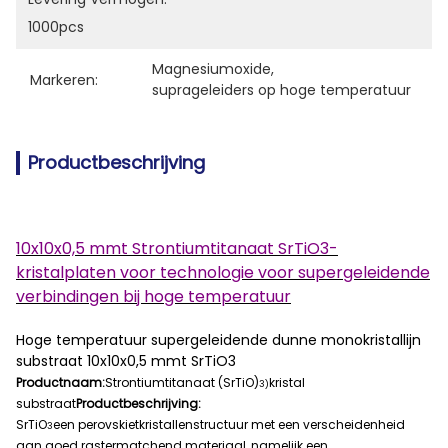
1000pcs
Magnesiumoxide
, 
Markeren:
suprageleiders op hoge temperatuur
Productbeschrijving
10x10x0,5 mmt Strontiumtitanaat SrTiO3-
kristalplaten voor technologie voor supergeleidende
verbindingen bij hoge temperatuur
Hoge temperatuur supergeleidende dunne monokristallijn
substraat 10x10x0,5 mmt SrTiO3
Productnaam:
Strontiumtitanaat (SrTiO)
kristal
3)
substraat
Productbeschrijving:
SrTiO
een perovskietkristallenstructuur met een verscheidenheid
3
aan goed rastermatchend materiaal, namelijk een