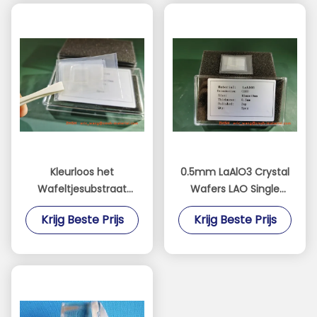
Kleurloos het
0.5mm LaAlO3 Crystal
Wafeltjesubstraat
Wafers LAO Single
Crystal For
Crystal Substrate
Krijg Beste Prijs
Krijg Beste Prijs
Superconducting
Junction van SrLaAlO4
MgAl2O4