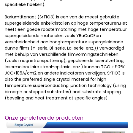
specifieke hoeken).
Bariumtitanaat (SrTiO3) is een van de meest gebruikte
supergeleidende enkelkristallen op hoge temperaturen.Het
heeft een goede roostermatching met hoge temperatuur
supergeleidende materialen zoals YBaCuOEen
verscheidenheid aan hoogtemperatuur supergeleidende
dunne films (Y-serie, Bi-serie, La-serie, enz.)) vervaardigd
met behulp van verschillende filmvormingstechnieken
(zoals magnetronsputtering), gepulseerde laserafzetting,
lasermoleculaire straal-epitaxie, enz.) kunnen TCO ≥ 90°K,
JCO≥106A/cm2 en andere indicatoren verkrijgen. SrTiO3 is
also the preferred single crystal material for high
temperature superconducting junction technology (using
bimorph or stepped substrates) and substrate stepping
(beveling and heat treatment at specific angles).
Onze gerelateerde producten