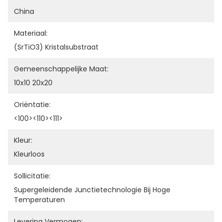
China
Materiaal:
(SrTiO3) Kristalsubstraat
Gemeenschappelijke Maat:
10x10 20x20
Oriëntatie:
<100><110><111>
Kleur:
Kleurloos
Sollicitatie:
Supergeleidende Junctietechnologie Bij Hoge 
Temperaturen
Levering Vermogen: