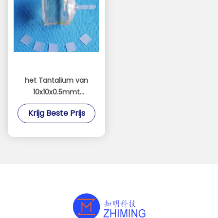
het Tantalium van
10x10x0.5mmt
LaSrAlTaO3, LAATSTE
Krijg Beste Prijs
Wafeltjesubstraat
Crystal Industrial