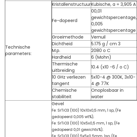
Kristallenstructuur
Kubische, a = 3,905 A
00,01
gewichtspercentage,
Fe-dopeerd
0,005
gewichtspercentage
Groeimethode
Vernuil
Dichtheid
5.175 g / cm 3
Technische
M.p.
2080 o C
parameters:
Hardheid
6 (Mohn)
Thermische
10.4 (x10 -6 / o C)
uitbreiding
10 GHz verliezen
5x10-4 @ 300K, 3x10-
tangent
4 @ 77K
Chemische
Onoplosbaar in
stabiliteit
water
Gevel
Fe: SrTiO3 (100) 10x10x0,5 mm, 1 sp, (Fe
gedopeerd 0,005 wt%);
Fe: SrTiO3 (100) 10x5x0,5 mm, 1 sp, (Fe
gedopeerd 0,01 gewichts%);
Fe: SrTiO3 (100) 5x5x0.5mm, 1sp, (Fe