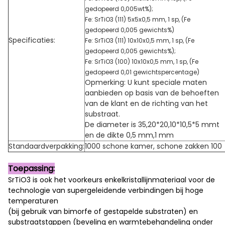
gedopeerd 0,005wt%);
Fe: SrTiO3 (111) 5x5x0,5 mm, 1 sp, (Fe
gedopeerd 0,005 gewichts%)
Specificaties:
Fe: SrTiO3 (111) 10x10x0,5 mm, 1 sp, (Fe
gedopeerd 0,005 gewichts%);
Fe: SrTiO3 (100) 10x10x0,5 mm, 1 sp, (Fe
gedopeerd 0,01 gewichtspercentage)
Opmerking: U kunt speciale maten
aanbieden op basis van de behoeften
van de klant en de richting van het
substraat.
De diameter is 35,20*20,10*10,5*5 mmt
en de dikte 0,5 mm,1 mm
Standaardverpakking:
1000 schone kamer, schone zakken 100
Toepassing:
SrTiO3 is ook het voorkeurs enkelkristallijnmateriaal voor de
technologie van supergeleidende verbindingen bij hoge
temperaturen
(bij gebruik van bimorfe of gestapelde substraten) en
substraatstappen (beveling en warmtebehandeling onder