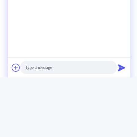
Snel contact
Tel.
86--15801942596
Photo
E-mail
Video Call
Eric-wang@sapphire-substrate.com
Audio Call
Adres