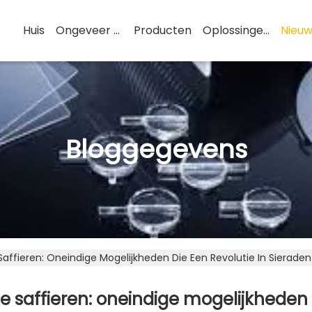
Huis
Ongeveer De V.s.
Producten
Oplossingen
Nieuw
Bloggegevens
e saffieren: oneindige mogelijkheden d