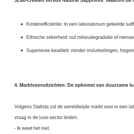
3Lab-created versus Natural Sapphires: Waarom de
Kostenefficiëntie: In een laboratorium geteelde saff
Ethische zekerheid: nul milieudegradatie of men
Superieure kwaliteit: minder insluitselingen, hog
4. Marktvooruitzichten: De opkomst van duurzame l
Volgens Statista zal de wereldwijde markt voor in een 
vraag in de luxe-sector leiden.
- Ik weet het niet.