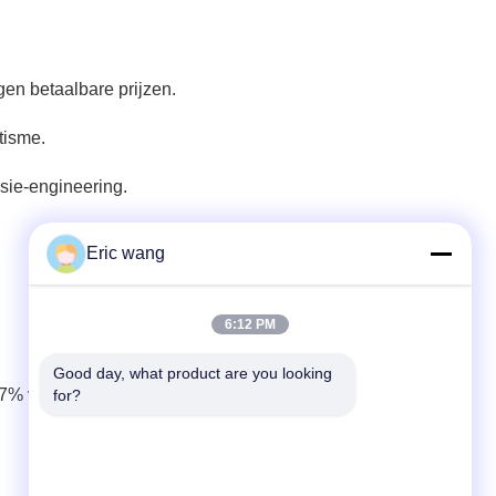
egen betaalbare prijzen.
tisme.
sie-engineering.
Eric wang
6:12 PM
Good day, what product are you looking 
7% van 2023 tot 2030, met gekleurde saffieren die de
for?