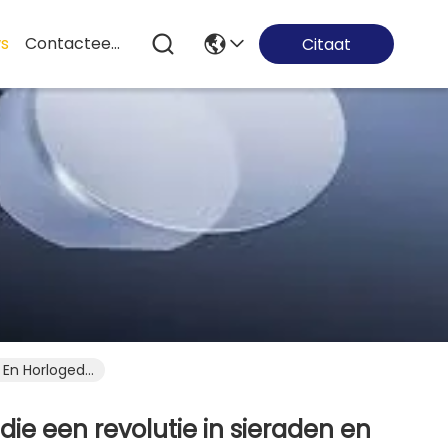
s
Contacteer Ons
Citaat
In Het Lab Gecreëerde Gekleurde Saffieren: Oneindige Mogelijkheden Die Een Revolutie In Sieraden En Horlogedesign Teweegbrengen
ie een revolutie in sieraden en